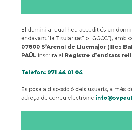
El domini al qual heu accedit és un domini 
endavant “la Titularitat” o “GGCC”), amb co
07600 S’Arenal de Llucmajor (Illes Ba
PAÜL
inscrita al
Registre d’entitats rel
Telèfon: 971 44 01 04
Es posa a disposició dels usuaris, a més del
adreça de correu electrònic
info@svpau