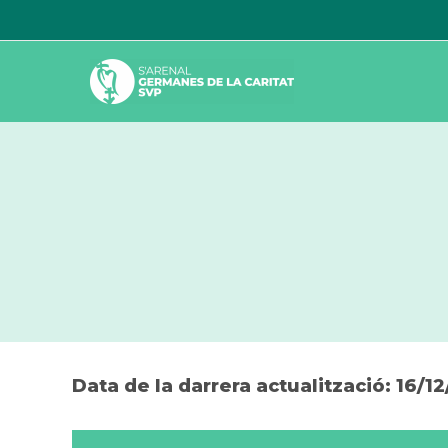
Vés
al
contingut
Data de la darrera actualització: 16/1