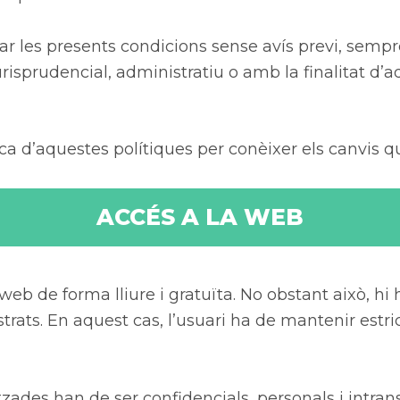
icar les presents condicions sense avís previ, semp
urisprudencial, administratiu o amb la finalitat d’
ca d’aquestes polítiques per conèixer els canvis q
ACCÉS A LA WEB
web de forma lliure i gratuïta. No obstant això, h
strats. En aquest cas, l’usuari ha de mantenir estr
itzades han de ser confidencials, personals i intrans