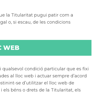
ue la Titularitat pugui patir com a
al o, si escau, de les condicions
C WEB
qualsevol condició particular que es fixi
udes al lloc web i actuar sempre d’acord
tinint-se d’utilitzar el lloc web de
ls béns o drets de la Titularitat, els