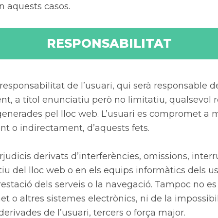
en aquests casos.
RESPONSABILITAT
, responsabilitat de l’usuari, qui serà responsable 
ent, a títol enunciatiu però no limitatiu, qualsevol 
s generades pel lloc web. L’usuari es compromet a 
t o indirectament, d’aquests fets.
judicis derivats d’interferències, omissions, interr
 del lloc web o en els equips informàtics dels us
prestació dels serveis o la navegació. Tampoc no es
t o altres sistemes electrònics, ni de la impossibi
derivades de l’usuari, tercers o força major.