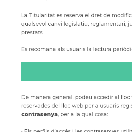
La Titularitat es reserva el dret de modif
qualsevol canvi legislatiu, reglamentari, j
prestats.
Es recomana als usuaris la lectura periòdi
De manera general, podeu accedir al lloc 
reservades del lloc web per a usuaris regi
contrasenya
, per a la qual cosa:
• Els perfils d’accés i les contrasenyes util