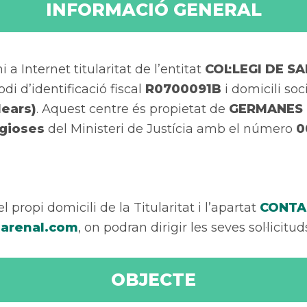
INFORMACIÓ GENERAL
a Internet titularitat de l’entitat
COL·LEGI DE S
di d’identificació fiscal
R0700091B
i domicili soci
lears)
. Aquest centre és propietat de
GERMANES 
igioses
del Ministeri de Justícia amb el número
0
 propi domicili de la Titularitat i l’apartat
CONTA
larenal.com
, on podran dirigir les seves sol·licit
OBJECTE