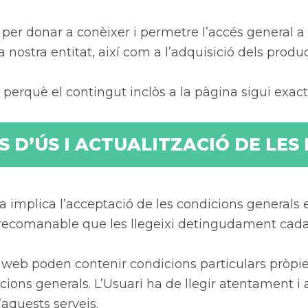
 per donar a conèixer i permetre l’accés general a t
 nostra entitat, així com a l’adquisició dels produ
 perquè el contingut inclòs a la pàgina sigui exacte
 D’ÚS I ACTUALITZACIÓ DE LES
va implica l’acceptació de les condicions generals 
recomanable que les llegeixi detingudament cada 
oc web poden contenir condicions particulars pròpie
ons generals. L’Usuari ha de llegir atentament i a
’aquests serveis.