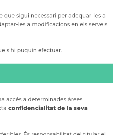
re que sigui necessari per adequar-les a
adaptar-les a modificacions en els serveis
ue s’hi puguin efectuar.
i ha accés a determinades àrees
icta
confidencialitat de la seva
feribles. És responsabilitat del titular el