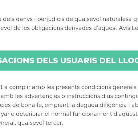
e dels danys i perjudicis de qualsevol naturalesa q
ol de les obligacions derivades d’aquest Avís Leg
GACIONS DELS USUARIS DEL LLO
a complir amb les presents condicions generals i 
r amb les advertències o instruccions d’ús conting
cies de bona fe, emprant la deguda diligència i abs
r o deteriorar el normal funcionament d’aquest i e
neral, qualsevol tercer.