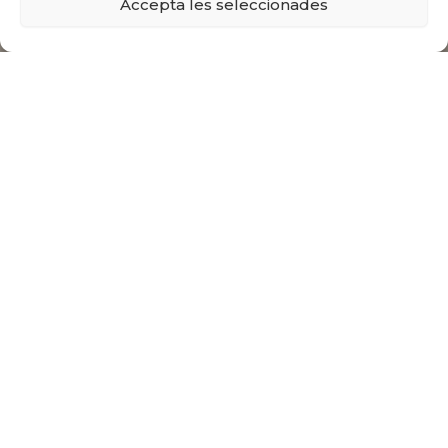
Accepta les seleccionades
Horari del centre
ESO
8:00h a 14:00h
EI i EP:
Dilluns a dijous: