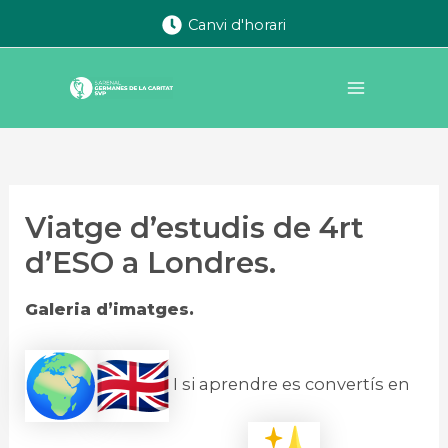
Vés
Canvi d'horari
al
contingut
Main
Menu
Viatge d’estudis de 4rt
d’ESO a Londres.
Galeria d’imatges.
I si aprendre es convertís en