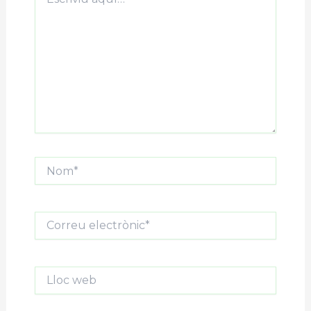
aquí…
Nom*
Correu
electrònic*
Lloc
web