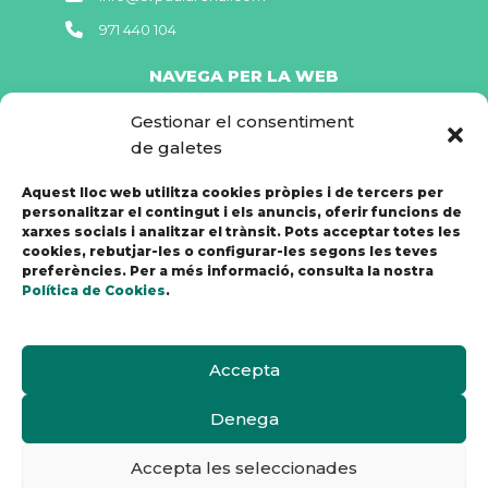
971 440 104
NAVEGA PER LA WEB
Gestionar el consentiment
Accés GestIB
de galetes
Menjador
Aquest lloc web utilitza cookies pròpies i de tercers per
Etapes educatives
personalitzar el contingut i els anuncis, oferir funcions de
xarxes socials i analitzar el trànsit. Pots acceptar totes les
Calendari
cookies, rebutjar-les o configurar-les segons les teves
preferències. Per a més informació, consulta la nostra
DOCUMENTACIÓ LEGAL
Política de Cookies
.
Avís Legal
Política de Privacitat
Accepta
Política de Galetes
Denega
Accepta les seleccionades
Copyright © 2026 Escoles Germanes de la Caritat SVP